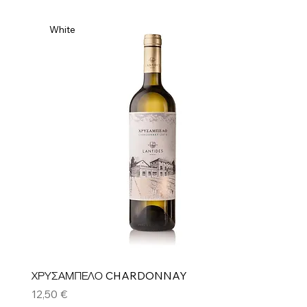
White
ΧΡΥΣΑΜΠΕΛΟ CHARDONNAY
Τιμή
12,50 €