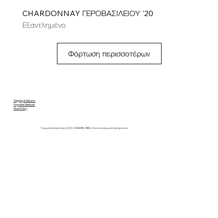
CHARDONNAY ΓΕΡΟΒΑΣΙΛΕΙΟΥ '20
Εξαντλημένο
Φόρτωση περισσοτέρων
Shipping & Returns
Payment Methods
Store Policy
Πνευματική ιδιοκτησία 2026 CAVA DEL VINO– Όλα τα δικαιώματα διατηρούνται