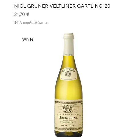
NIGL GRUNER VELTLINER GARTLING ’20
Τιμή
21,70 €
ΦΠΑ περιλαμβάνεται
White