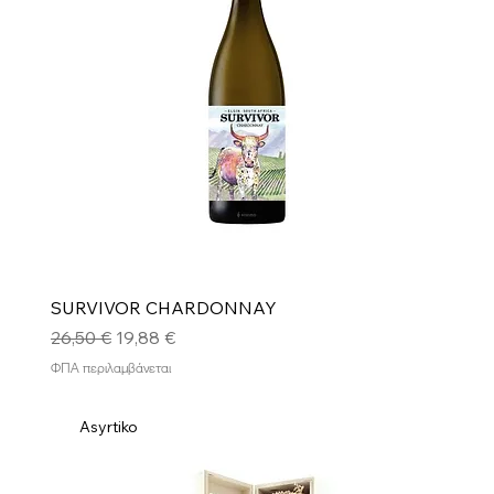
SURVIVOR CHARDONNAY
Κανονική τιμή
Τιμή Έκπτωσης
26,50 €
19,88 €
ΦΠΑ περιλαμβάνεται
Asyrtiko