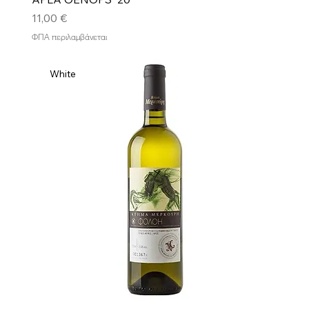
Τιμή
11,00 €
ΦΠΑ περιλαμβάνεται
White