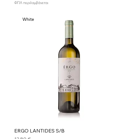
ΦΠΑ περιλαμβάνεται
White
ERGO LANTIDES S/B
Τιμή
12,80 €