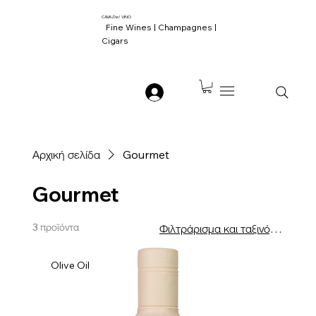
CAVA
Del
VINO
Fine Wines | Champagnes |
Cigars
Αρχική σελίδα
Gourmet
Gourmet
3 προϊόντα
Φιλτράρισμα και ταξινόμηση
Olive Oil