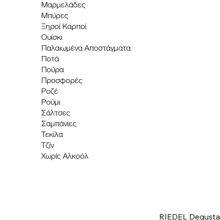
Μαρμελάδες
Μπύρες
Ξηροί Καρποί
Ουίσκι
Παλαιωμένα Αποστάγματα
Ποτά
Πούρα
Προσφορές
Ροζέ
Ρούμι
Σάλτσες
Σαμπάνιες
Τεκίλα
Τζίν
Χωρίς Αλκοόλ
RIEDEL Degusta