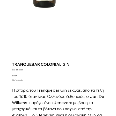
TRANQUEBAR COLONIAL GIN
SKU
SKU:
GIN-00009
GIN-
00009
Price
€44.97
Sales Tax Included
Η ιστορία του Tranquebar Gin ξεκινάει από τα τέλη
του 1615 όταν ένας Ολλανδός ζυθοποιός, o Jan De
Willum’s παράγει ένα «Jenever» με βάση τα
μπαχαρικά και τα βότανα που παίρνει από την
Ανατολή. Το "Jenever" είναι η ολλανδική λέξη για