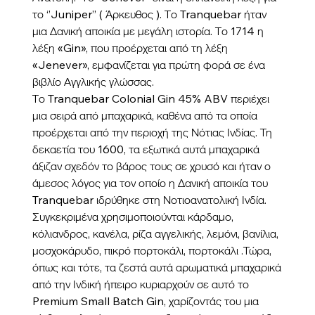
το ‘’Juniper’’ ( Άρκευθος ). Το Tranquebar ήταν
μια Δανική αποικία με μεγάλη ιστορία. Το 1714 η
λέξη «Gin», που προέρχεται από τη λέξη
«Jenever», εμφανίζεται για πρώτη φορά σε ένα
βιβλίο Αγγλικής γλώσσας.
Το Tranquebar Colonial Gin 45% ABV περιέχει
μια σειρά από μπαχαρικά, καθένα από τα οποία
προέρχεται από την περιοχή της Νότιας Ινδίας. Τη
δεκαετία του 1600, τα εξωτικά αυτά μπαχαρικά
άξιζαν σχεδόν το βάρος τους σε χρυσό και ήταν ο
άμεσος λόγος για τον οποίο η Δανική αποικία του
Tranquebar ιδρύθηκε στη Νοτιοανατολική Ινδία.
Συγκεκριμένα χρησιμοποιούνται κάρδαμο,
κόλιανδρος, κανέλα, ρίζα αγγελικής, λεμόνι, βανίλια,
μοσχοκάρυδο, πικρό πορτοκάλι, πορτοκάλι .Τώρα,
όπως και τότε, τα ζεστά αυτά αρωματικά μπαχαρικά
από την Ινδική ήπειρο κυριαρχούν σε αυτό το
Premium Small Batch Gin, χαρίζοντάς του μια