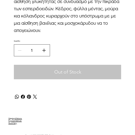
αίσθηση γλυκήτητας σε συνδυασμό με την πικράδα
των εσπεριδοειδών. Κέδρος, φύλλα μέντας, μούρα
κια κόλιανδρος κυριαρχούν στο υπόστρωμα με με
μια αίσθηση βανίλιας και μοσχοκάρυδου να το
απογειώνουν.
Quantity
Out of Stock
Shipping & Returns
Payment Methods
Store Policy