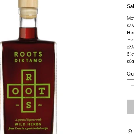
Sa
Μον
ελλ
Her
Ένα
ελλ
δίκ
εξα
Qu