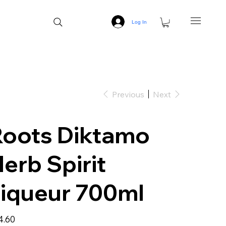
Log In
Previous
Next
Roots Diktamo
erb Spirit
iqueur 700ml
4.60