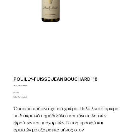
POUILLY-FUISSE JEAN BOUCHARD '18
SKU
SKU:
WHT-00059
WHT-
00059
Price
€32.50
Sales Tax Included
Όμορφο πράσινο-χρυσό χρώμα. Πολύ λεπτό άρωμα
με διακριτικό σημάδι ξύλου και τόνους λευκών
φρούτων και μπαχαρικών. Γεύση κρασιού και
ορυκτών με εξαιρετικό μήκος στον