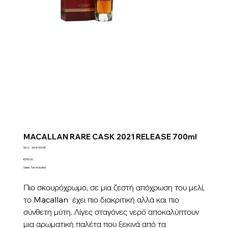
MACALLAN RARE CASK 2021 RELEASE 700ml
SKU
SKU:
WHI-00035
WHI-
00035
Price
€396.00
Sales Tax Included
Πιο σκουρόχρωμο, σε μια ζεστή απόχρωση του μελί,
το Macallan έχει πιο διακριτική αλλά και πιο
σύνθετη μύτη. Λίγες σταγόνες νερό αποκαλύπτουν
μια αρωματική παλέτα που ξεκινά από τα