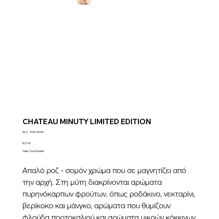
CHATEAU MINUTY LIMITED EDITION
SKU
SKU:
RZE-00030
RZE-
00030
Price
€27.90
Sales Tax Included
Απαλό ροζ - σομόν χρώμα που σε μαγνητίζει από
την αρχή. Στη μύτη διακρίνονται αρώματα
πυρηνόκαρπων φρούτων, όπως ροδάκινο, νεκταρίνι,
βερίκοκο και μάνγκο, αρώματα που θυμίζουν
φλούδα πορτοκαλιού και αρώματα μικρών κόκκινων