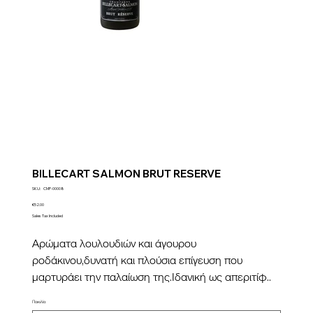
BILLECART SALMON BRUT RESERVE
SKU
SKU:
CMP-00008
CMP-
00008
Price
€52.00
Sales Tax Included
Αρώματα λουλουδιών και άγουρου
ροδάκινου,δυνατή και πλούσια επίγευση που
μαρτυράει την παλαίωση της.Ιδανική ως απεριτίφ..
Ποικιλία