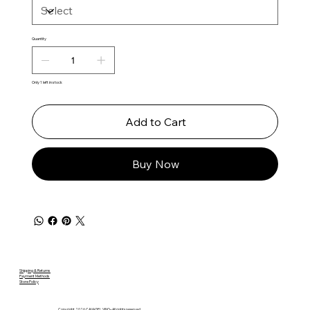
Quantity
Only 1 left in stock
Add to Cart
Buy Now
Shipping & Returns
Payment Methods
Store Policy
Copyright 2026 CAVA DEL VINO– All rights reserved