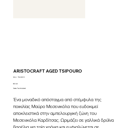
ARISTOCRAFT AGED TSIPOURO
SKU
SKU:
TSI-00013
TSI-
00013
Price
€61.60
Sales Tax Included
Ένα μοναδικό απόσταγμα από στέμφυλα της
ποικιλίας Μαύρο Μεσενικόλα που ευδοκιμεί
αποκλειστικά στην αμπελουργική ζώνη του
Μεσενικόλα Καρδίτσας. Ωριμάζει σε γαλλικά δρύϊνα
βαρέλια για τρία χρόνια και εμφιαλώνεται σε