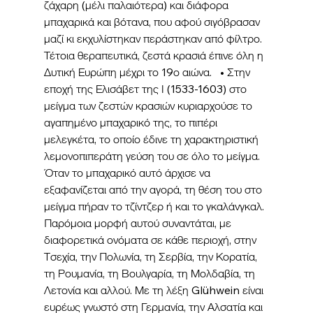
ζάχαρη (μέλι παλαιότερα) και διάφορα 
μπαχαρικά και βότανα, που αφού σιγόβρασαν 
μαζί κι εκχυλίστηκαν περάστηκαν από φίλτρο. 
Τέτοια θεραπευτικά, ζεστά κρασιά έπινε όλη η 
Δυτική Ευρώπη μέχρι το 19ο αιώνα.   • Στην 
εποχή της Ελισάβετ της Ι (1533-1603) στο 
μείγμα των ζεστών κρασιών κυριαρχούσε το 
αγαπημένο μπαχαρικό της, το πιπέρι 
μελεγκέτα, το οποίο έδινε τη χαρακτηριστική 
λεμονοπιπεράτη γεύση του σε όλο το μείγμα. 
Όταν το μπαχαρικό αυτό άρχισε να 
εξαφανίζεται από την αγορά, τη θέση του στο 
μείγμα πήραν το τζίντζερ ή και το γκαλάνγκαλ. 
Παρόμοια μορφή αυτού συναντάται, με 
διαφορετικά ονόματα σε κάθε περιοχή, στην 
Τσεχία, την Πολωνία, τη Σερβία, την Κορατία, 
τη Ρουμανία, τη Βουλγαρία, τη Μολδαβία, τη 
Λετονία και αλλού. Με τη λέξη Glühwein είναι 
ευρέως γνωστό στη Γερμανία, την Αλσατία και 