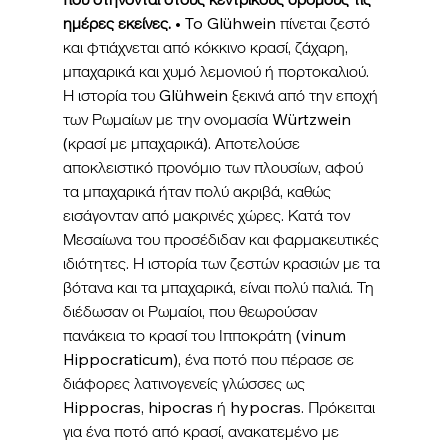
ημέρες εκείνες.
 • To Glühwein πίνεται ζεστό 
και φτιάχνεται από κόκκινο κρασί, ζάχαρη, 
μπαχαρικά και χυμό λεμονιού ή πορτοκαλιού.   
Η ιστορία του Glühwein ξεκινά από την εποχή 
των Ρωμαίων με την ονομασία Würtzwein 
(κρασί με μπαχαρικά). Αποτελούσε 
αποκλειστικό προνόμιο των πλουσίων, αφού 
τα μπαχαρικά ήταν πολύ ακριβά, καθώς 
εισάγονταν από μακρινές χώρες. Κατά τον 
Μεσαίωνα του προσέδιδαν και φαρμακευτικές 
ιδιότητες. Η ιστορία των ζεστών κρασιών με τα 
βότανα και τα μπαχαρικά, είναι πολύ παλιά. Τη 
διέδωσαν οι Ρωμαίοι, που θεωρούσαν 
πανάκεια το κρασί του Ιπποκράτη (vinum 
Hippocraticum), ένα ποτό που πέρασε σε 
διάφορες λατινογενείς γλώσσες ως 
Hippocras, hipocras ή hypocras. Πρόκειται 
για ένα ποτό από κρασί, ανακατεμένο με 