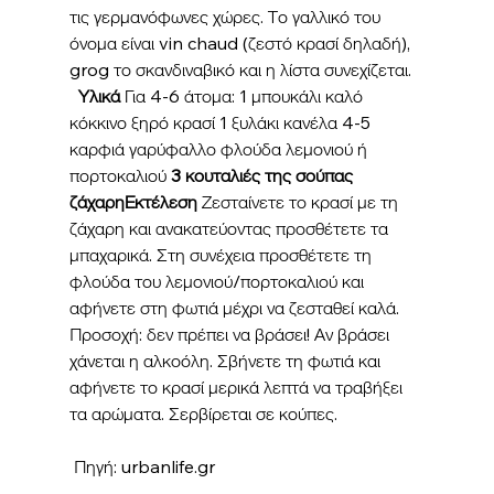
τις γερμανόφωνες χώρες. Το γαλλικό του 
όνομα είναι vin chaud (ζεστό κρασί δηλαδή), 
grog το σκανδιναβικό και η λίστα συνεχίζεται.   
Υλικά
 Για 4-6 άτομα: 1 μπουκάλι καλό 
κόκκινο ξηρό κρασί 1 ξυλάκι κανέλα 4-5 
καρφιά γαρύφαλλο φλούδα λεμονιού ή 
πορτοκαλιού 
3 κουταλιές της σούπας 
ζάχαρηΕκτέλεση
 Ζεσταίνετε το κρασί με τη 
ζάχαρη και ανακατεύοντας προσθέτετε τα 
μπαχαρικά. Στη συνέχεια προσθέτετε τη 
φλούδα του λεμονιού/πορτοκαλιού και 
αφήνετε στη φωτιά μέχρι να ζεσταθεί καλά. 
Προσοχή: δεν πρέπει να βράσει! Αν βράσει 
χάνεται η αλκοόλη. Σβήνετε τη φωτιά και 
αφήνετε το κρασί μερικά λεπτά να τραβήξει 
τα αρώματα. Σερβίρεται σε κούπες.
 Πηγή: urbanlife.gr