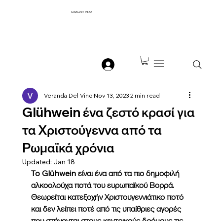
CAVA
Del
VINO
Veranda Del Vino
Nov 13, 2023
2 min read
Glühwein ένα ζεστό κρασί για
τα Χριστούγεννα από τα
Ρωμαϊκά χρόνια
Updated:
Jan 18
To Glühwein είναι ένα από τα πιο δημοφιλή 
αλκοολούχα ποτά του ευρωπαϊκού Βορρά. 
Θεωρείται κατεξοχήν Χριστουγεννιάτικο ποτό 
και δεν λείπει ποτέ από τις υπαίθριες αγορές 
που στήνονται στους κεντρικούς δρόμους τις 