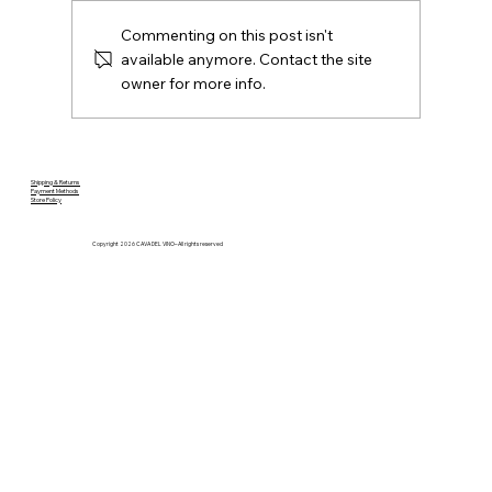
Commenting on this post isn't
available anymore. Contact the site
owner for more info.
Ανακαλύψτε τα καλύτερα εκλεκτά
κρασιά
Shipping & Returns
Payment Methods
Store Policy
Copyright 2026 CAVA DEL VINO– All rights reserved