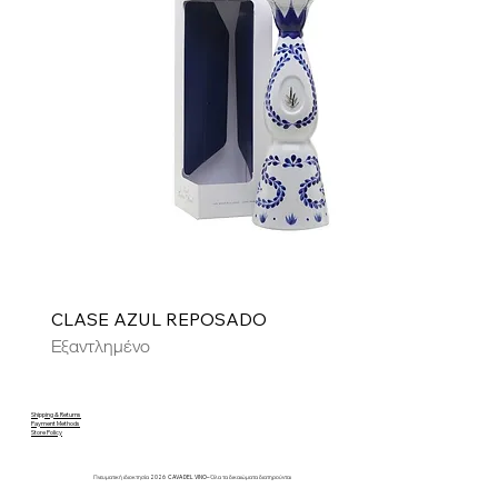
CLASE AZUL REPOSADO
Εξαντλημένο
Shipping & Returns
Payment Methods
Store Policy
Πνευματική ιδιοκτησία 2026 CAVA DEL VINO– Όλα τα δικαιώματα διατηρούνται