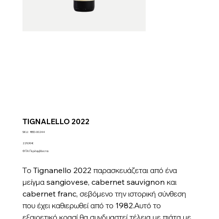
TIGNALELLO 2022
SKU
SKU:
RED-00244
RED-
00244
Τιμή
229,90 €
ΦΠΑ Περιλαμβάνεται
Το Tignanello 2022 παρασκευάζεται από ένα
μείγμα sangiovese, cabernet sauvignon και
cabernet franc, σεβόμενο την ιστορική σύνθεση
που έχει καθιερωθεί από το 1982.Αυτό το
εξαιρετικό κρασί θα συνδυαστεί τέλεια με πιάτα με