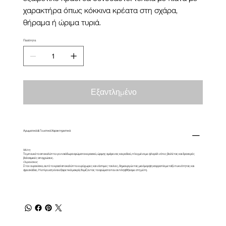
χαρακτήρα όπως κόκκινα κρέατα στη σχάρα,
θήραμα ή ώριμα τυριά.
Ποσότητα
Εξαντλημένο
Αρωματικά & Γευστικά Χαρακτηριστικά
Μύτη
Το μπουκέτο αποκαλύπτει γενναιόδωρα αρώματα κερασιού, ώριμης αμάρενας και ροδιού, πλεγμένα με φλοράλ νότες βιολέτας και δροσερές
βαλσαμικές αποχρώσεις.
Ουρανίσκος
Στον ουρανίσκο, αυτό το κρασί αποκαλύπτει ευρύχωρες και νόστιμες τανίνες, δημιουργώντας μια όμορφη ισορροπία μεταξύ πυκνότητας και
φρεσκάδας. Η επίγευση είναι εξαιρετικά μακρά, θυμίζοντας τα αρώματα που αντιληφθήκαμε στη μύτη.