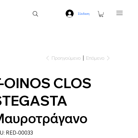
Σύνδεση
Προηγούμενο
Επόμενο
T-OINOS CLOS
STEGASTA
Μαυροτράγανο
SKU
U:
RED-00033
RED-
00033