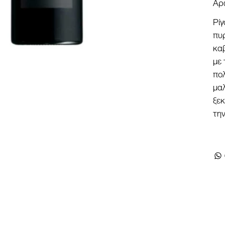
Αρ
Ρίγ
πυρ
κα
με 
πολ
μαλ
ξεκ
τη