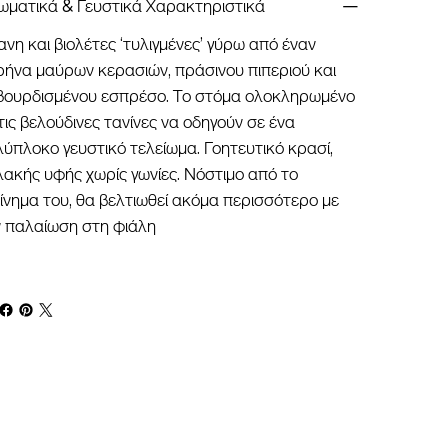
ωματικά & Γευστικά Χαρακτηριστικά
ανη και βιολέτες ‘τυλιγμένες’ γύρω από έναν
ήνα μαύρων κερασιών, πράσινου πιπεριού και
βουρδισμένου εσπρέσο. Το στόμα ολοκληρωμένο
τις βελούδινες τανίνες να οδηγούν σε ένα
ύπλοκο γευστικό τελείωμα. Γοητευτικό κρασί,
ακής υφής χωρίς γωνίες. Νόστιμο από το
ίνημα του, θα βελτιωθεί ακόμα περισσότερο με
ν παλαίωση στη φιάλη