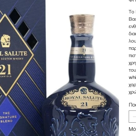
Το 
Βασ
ενθ
δια
λου
παρ
πισ
χρη
του
whi
χαρ
χρ
Πο
Μό