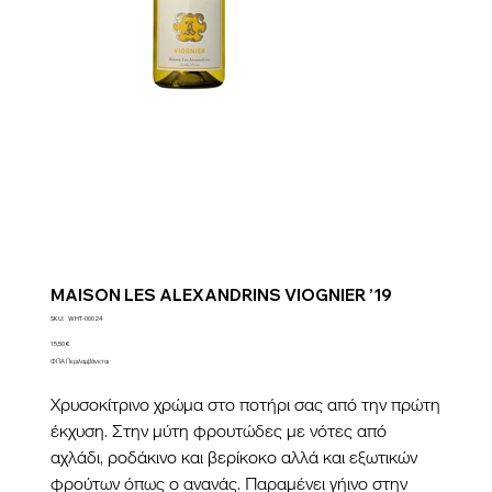
MAISON LES ALEXANDRINS VIOGNIER ’19
SKU
SKU:
WHT-00024
WHT-
00024
Τιμή
15,50 €
ΦΠΑ Περιλαμβάνεται
Χρυσοκίτρινο χρώμα στο ποτήρι σας από την πρώτη
έκχυση. Στην μύτη φρουτώδες με νότες από
αχλάδι, ροδάκινο και βερίκοκο αλλά και εξωτικών
φρούτων όπως ο ανανάς. Παραμένει γήινο στην