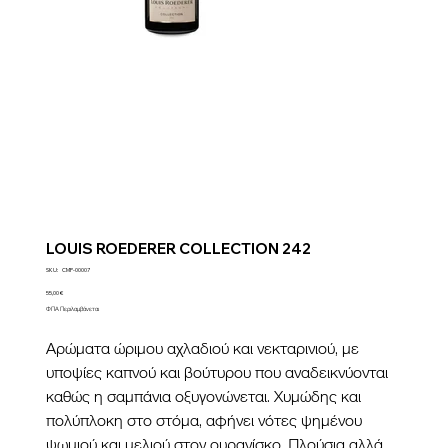
LOUIS ROEDERER COLLECTION 242
SKU
SKU:
CMP-00007
CMP-
00007
Τιμή
55,00 €
ΦΠΑ Περιλαμβάνεται
Αρώματα ώριμου αχλαδιού και νεκταρινιού, με
υποψίες καπνού και βούτυρου που αναδεικνύονται
καθώς η σαμπάνια οξυγονώνεται. Χυμώδης και
πολύπλοκη στο στόμα, αφήνει νότες ψημένου
ψωμιού και μελιού στον ουρανίσκο. Πλούσια αλλά