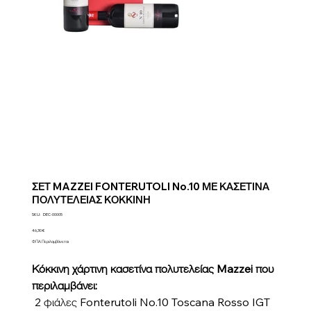
ΣΕΤ MAZZEI FONTERUTOLI No.10 ΜΕ ΚΑΣΕΤΙΝΑ
ΠΟΛΥΤΕΛΕΙΑΣ ΚΟΚΚΙΝΗ
SKU
SKU:
DEC-00005
DEC-
00005
Τιμή
46,30 €
ΦΠΑ Περιλαμβάνεται
Κόκκινη χάρτινη κασετίνα πολυτελείας Mazzei που
περιλαμβάνει:
2 φιάλες Fonterutoli No.10 Toscana Rosso IGT